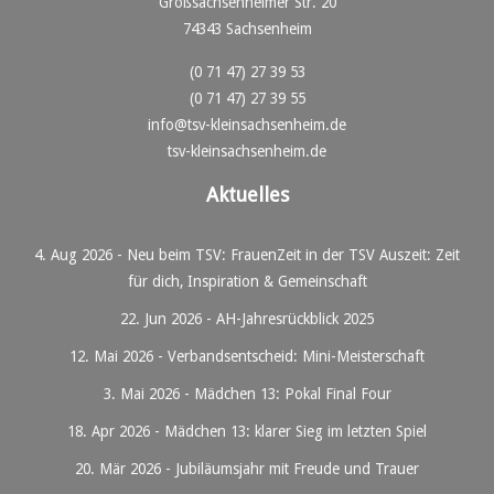
Großsachsenheimer Str. 20
74343 Sachsenheim
(0 71 47) 27 39 53
(0 71 47) 27 39 55
info@tsv-kleinsachsenheim.de
tsv-kleinsachsenheim.de
Aktuelles
4. Aug 2026
-
Neu beim TSV: FrauenZeit in der TSV Auszeit: Zeit
für dich, Inspiration & Gemeinschaft
22. Jun 2026
-
AH-Jahresrückblick 2025
12. Mai 2026
-
Verbandsentscheid: Mini-Meisterschaft
3. Mai 2026
-
Mädchen 13: Pokal Final Four
18. Apr 2026
-
Mädchen 13: klarer Sieg im letzten Spiel
20. Mär 2026
-
Jubiläumsjahr mit Freude und Trauer