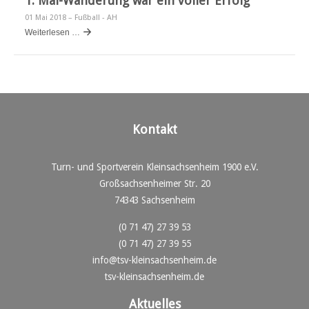
1. Mai-Wanderung war ein voller Erfolg
01 Mai 2018
– Fußball - AH
Weiterlesen …
Kontakt
Turn- und Sportverein Kleinsachsenheim 1900 e.V.
Großsachsenheimer Str. 20
74343 Sachsenheim
(0 71 47) 27 39 53
(0 71 47) 27 39 55
info@tsv-kleinsachsenheim.de
tsv-kleinsachsenheim.de
Aktuelles